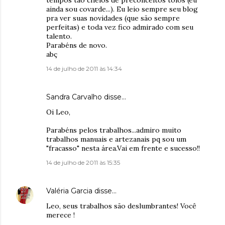
tempos tão cheios de preconceitos tolos (eu
ainda sou covarde...). Eu leio sempre seu blog
pra ver suas novidades (que são sempre
perfeitas) e toda vez fico admirado com seu
talento.
Parabéns de novo.
abç
14 de julho de 2011 às 14:34
Sandra Carvalho disse…
Oi Leo,
Parabéns pelos trabalhos...admiro muito
trabalhos manuais e artezanais pq sou um
"fracasso" nesta área.Vai em frente e sucesso!!
14 de julho de 2011 às 15:35
Valéria Garcia
disse…
Leo, seus trabalhos são deslumbrantes! Você
merece !