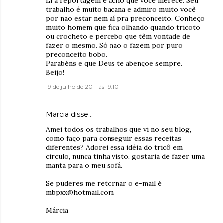
Li a reportagem e acho que você merece. Seu
trabalho é muito bacana e admiro muito você
por não estar nem aí pra preconceito. Conheço
muito homem que fica olhando quando tricoto
ou crocheto e percebo que têm vontade de
fazer o mesmo. Só não o fazem por puro
preconceito bobo.
Parabéns e que Deus te abençoe sempre.
Beijo!
19 de julho de 2011 às 19:10
Márcia disse…
Amei todos os trabalhos que vi no seu blog,
como faço para conseguir essas receitas
diferentes? Adorei essa idéia do tricô em
circulo, nunca tinha visto, gostaria de fazer uma
manta para o meu sofá.
Se puderes me retornar o e-mail é
mbpxx@hotmail.com
Márcia