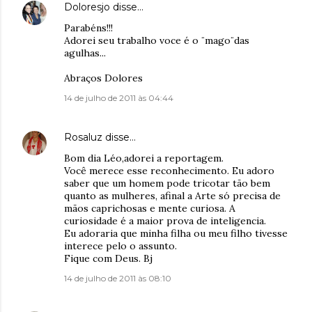
Doloresjo
disse…
Parabéns!!!
Adorei seu trabalho voce é o ¨mago¨das
agulhas...
Abraços Dolores
14 de julho de 2011 às 04:44
Rosaluz
disse…
Bom dia Léo,adorei a reportagem.
Você merece esse reconhecimento. Eu adoro
saber que um homem pode tricotar tão bem
quanto as mulheres, afinal a Arte só precisa de
mãos caprichosas e mente curiosa. A
curiosidade é a maior prova de inteligencia.
Eu adoraria que minha filha ou meu filho tivesse
interece pelo o assunto.
Fique com Deus. Bj
14 de julho de 2011 às 08:10