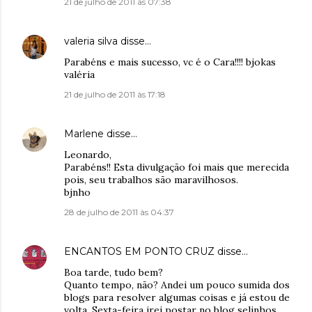
21 de julho de 2011 às 07:38
valeria silva
disse…
Parabéns e mais sucesso, vc é o Cara!!!! bjokas
valéria
21 de julho de 2011 às 17:18
Marlene
disse…
Leonardo,
Parabéns!! Esta divulgação foi mais que merecida
pois, seu trabalhos são maravilhosos.
bjnho
28 de julho de 2011 às 04:37
ENCANTOS EM PONTO CRUZ
disse…
Boa tarde, tudo bem?
Quanto tempo, não? Andei um pouco sumida dos
blogs para resolver algumas coisas e já estou de
volta. Sexta-feira irei postar no blog selinhos